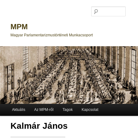
Searc
MPM
Magyar Parlamentarizmustörténeti Munkacsoport
Main menu
Aktuális
Az MPM-ről
Tagok
Kapcsolat
Skip to primary content
Kalmár János